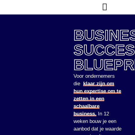
BUSINE
SUCCES
BLUEPR
Voor ondernemers
die
klaar zijn om
hun expertise om te
zetten in een
schaalbare
business.
In 12
weken bouw je een
aanbod dat je waarde