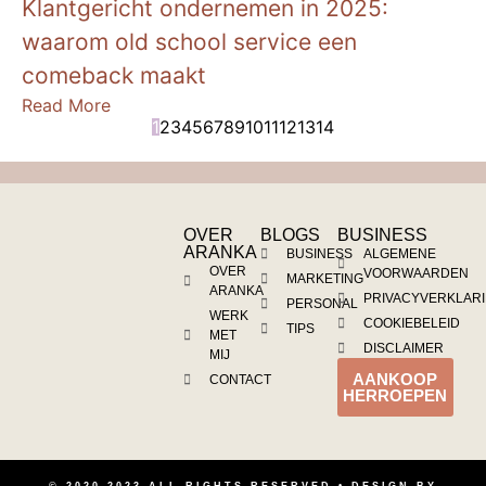
Klantgericht ondernemen in 2025:
waarom old school service een
comeback maakt
Read More
1
2
3
4
5
6
7
8
9
10
11
12
13
14
OVER
BLOGS
BUSINESS
ARANKA
BUSINESS
ALGEMENE
OVER
VOORWAARDEN
MARKETING
ARANKA
PRIVACYVERKLAR
PERSONAL
WERK
COOKIEBELEID
TIPS
MET
DISCLAIMER
MIJ
AANKOOP
CONTACT
HERROEPEN
© 2020-2023 ALL RIGHTS RESERVED • DESIGN BY