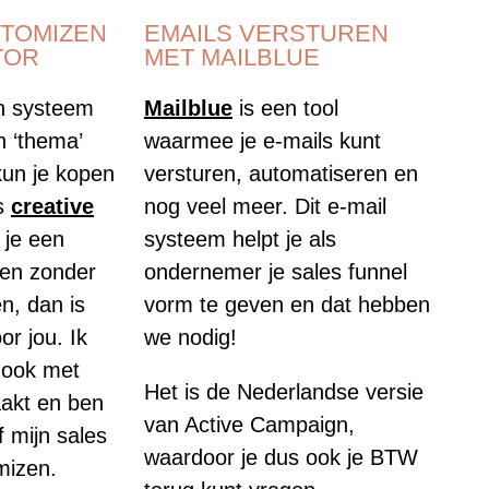
STOMIZEN
EMAILS VERSTUREN
TOR
MET MAILBLUE
n systeem
Mailblue
is een tool
n ‘thema’
waarmee je e-mails kunt
kun je kopen
versturen, automatiseren en
ls
creative
nog veel meer. Dit e-mail
 je een
systeem helpt je als
 en zonder
ondernemer je sales funnel
n, dan is
vorm te geven en dat hebben
or jou. Ik
we nodig!
 ook met
Het is de Nederlandse versie
akt en ben
van Active Campaign,
lf mijn sales
waardoor je dus ook je BTW
mizen.