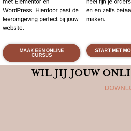
met Elementor en
heel fijn je order
WordPress. Hierdoor past de
en en zelfs beta
leeromgeving perfect bij jouw
maken.
website.
MAAK EEN ONLINE
START MET MO
CURSUS
WIL JIJ JOUW ON
DOWNLO