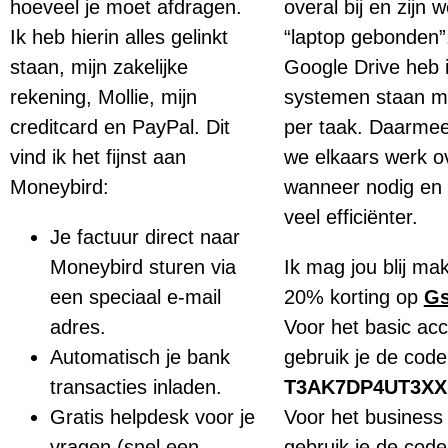
hoeveel je moet afdragen.
overal bij en zijn w
Ik heb hierin alles gelinkt
“laptop gebonden
staan, mijn zakelijke
Google Drive heb 
rekening, Mollie, mijn
systemen staan me
creditcard en PayPal. Dit
per taak. Daarme
vind ik het fijnst aan
we elkaars werk 
Moneybird:
wanneer nodig en
veel efficiënter.
Je factuur direct naar
Moneybird sturen via
Ik mag jou blij ma
een speciaal e-mail
20% korting op
Gs
adres.
Voor het basic ac
Automatisch je bank
gebruik je de code
transacties inladen.
T3AK7DP4UT3XX
Gratis helpdesk voor je
Voor het business
vragen (snel een
gebruik je de code