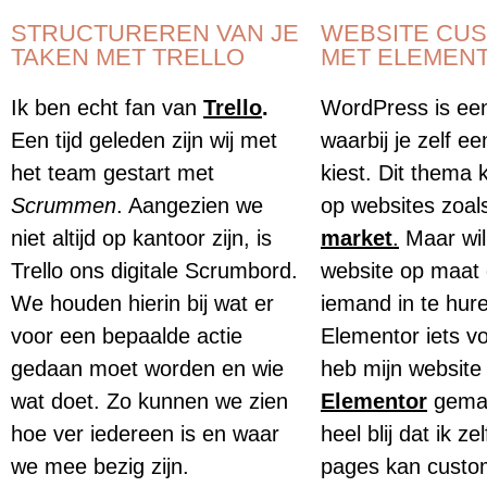
STRUCTUREREN VAN JE
WEBSITE CU
TAKEN MET TRELLO
MET ELEMEN
Ik ben echt fan van
Trello
.
WordPress is ee
Een tijd geleden zijn wij met
waarbij je zelf ee
het team gestart met
kiest. Dit thema 
Scrummen
. Aangezien we
op websites zoa
niet altijd op kantoor zijn, is
market
.
Maar wil
Trello ons digitale Scrumbord.
website op maat
We houden hierin bij wat er
iemand in te hure
voor een bepaalde actie
Elementor iets vo
gedaan moet worden en wie
heb mijn website
wat doet. Zo kunnen we zien
Elementor
gema
hoe ver iedereen is en waar
heel blij dat ik ze
we mee bezig zijn.
pages kan custo