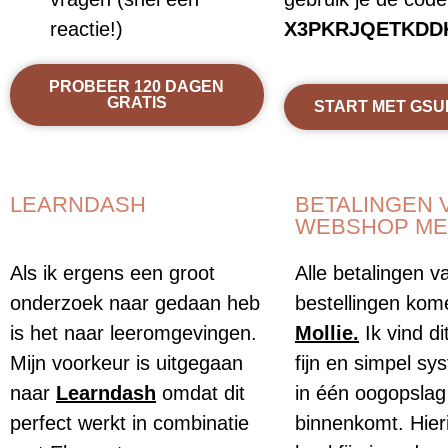
reactie!)
X3PKRJQETKDD
PROBEER 120 DAGEN
GRATIS
START MET GSU
LEARNDASH
BETALINGEN 
WEBSHOP ME
Als ik ergens een groot
Alle betalingen v
onderzoek naar gedaan heb
bestellingen kom
is het naar leeromgevingen.
Mollie
.
Ik vind di
Mijn voorkeur is uitgegaan
fijn en simpel s
naar
Learndash
omdat dit
in één oogopslag
perfect werkt in combinatie
binnenkomt. Hier