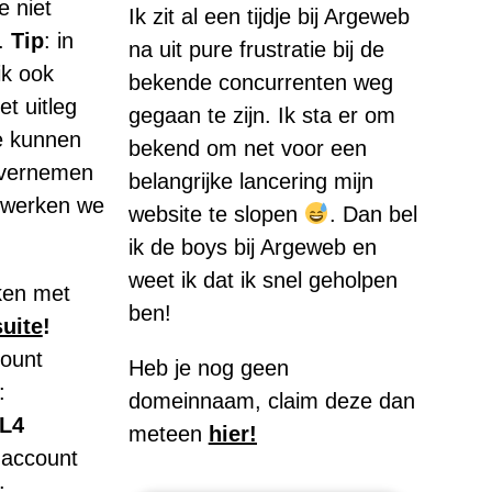
e niet
Ik zit al een tijdje bij Argeweb
”.
Tip
: in
na uit pure frustratie bij de
ik ook
bekende concurrenten weg
t uitleg
gegaan te zijn. Ik sta er om
e kunnen
bekend om net voor een
overnemen
belangrijke lancering mijn
 werken we
website te slopen
. Dan bel
ik de boys bij Argeweb en
weet ik dat ik snel geholpen
ken met
ben!
uite
!
count
Heb je nog geen
:
domeinnaam, claim deze dan
L4
meteen
hier
!
 account
: