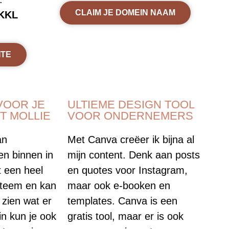
CLAIM JE DOMEIN NAAM
KKL
ITE
VOOR JE
ULTIEME DESIGN TOOL
T MOLLIE
VOOR ONDERNEMERS
an
Met Canva creëer ik bijna al
en binnen in
mijn content. Denk aan posts
t een heel
en quotes voor Instagram,
ysteem en kan
maar ook e-booken en
 zien wat er
templates. Canva is een
in kun je ook
gratis tool, maar er is ook