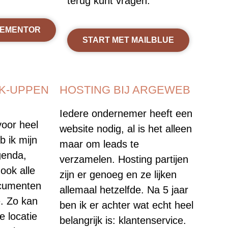
terug kunt vragen.
LEMENTOR
START MET MAILBLUE
CK-UPPEN
HOSTING BIJ ARGEWEB
Iedere ondernemer heeft een
voor heel
website nodig, al is het alleen
b ik mijn
maar om leads te
genda,
verzamelen. Hosting partijen
ook alle
zijn er genoeg en ze lijken
ocumenten
allemaal hetzelfde. Na 5 jaar
e. Zo kan
ben ik er achter wat echt heel
e locatie
belangrijk is: klantenservice.