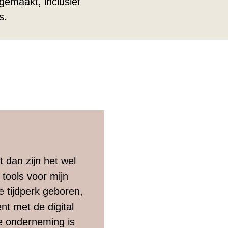
gemaakt, inclusief
s.
t dan zijn het wel
tools voor mijn
te tijdperk geboren,
ent met de digital
je onderneming is