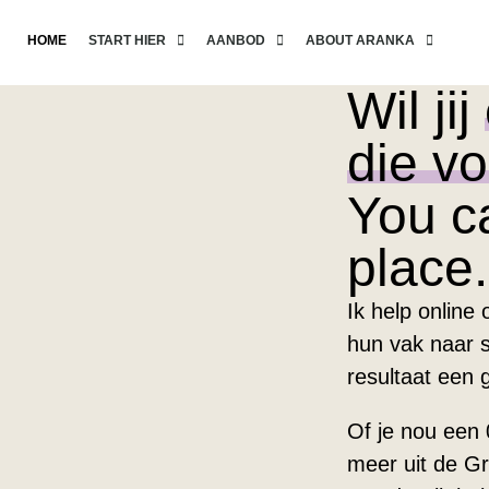
HOME
START HIER
AANBOD
ABOUT ARANKA
Wil jij
die vo
You ca
place.
Ik help online
hun vak naar 
resultaat een 
Of je nou een 
meer uit de Gr