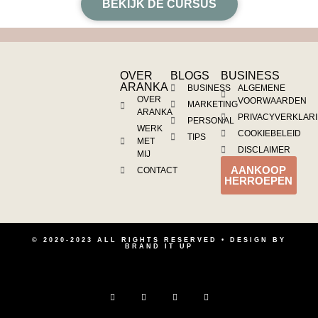
BEKIJK DE CURSUS
OVER
BLOGS
BUSINESS
ARANKA
BUSINESS
ALGEMENE
OVER
VOORWAARDEN
MARKETING
ARANKA
PRIVACYVERKLAR
PERSONAL
WERK
COOKIEBELEID
TIPS
MET
DISCLAIMER
MIJ
AANKOOP
CONTACT
HERROEPEN
© 2020-2023 ALL RIGHTS RESERVED • DESIGN BY
BRAND IT UP