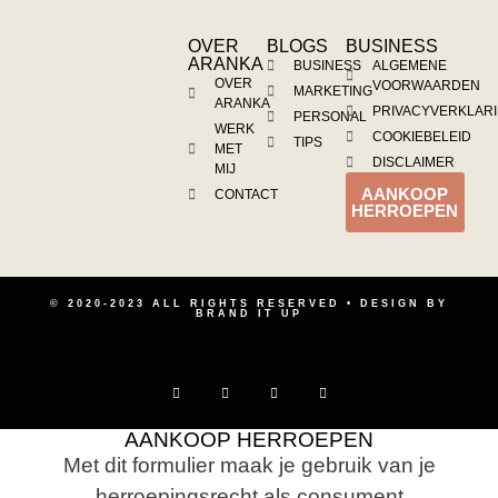
OVER
BLOGS
BUSINESS
ARANKA
BUSINESS
ALGEMENE
OVER
VOORWAARDEN
MARKETING
ARANKA
PRIVACYVERKLAR
PERSONAL
WERK
COOKIEBELEID
TIPS
MET
DISCLAIMER
MIJ
AANKOOP
CONTACT
HERROEPEN
© 2020-2023 ALL RIGHTS RESERVED • DESIGN BY
BRAND IT UP
AANKOOP HERROEPEN
Met dit formulier maak je gebruik van je
herroepingsrecht als consument