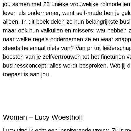
jou samen met 23 unieke vrouwelijke rolmodellen
leven als ondernemer, want self-made ben je gelu
alleen. In dit boek delen ze hun belangrijkste bus
maar ook hun valkuilen en missers: wat hebben z
naar welke regels ondernemen ze en waar snap
steeds helemaal niets van? Van pr tot leiderscha
boosten van je zelfvertrouwen tot het finetunen 
businessconcept: alles wordt besproken. Wat jij 
toepast is aan jou.
Woman – Lucy Woesthoff
Lucy vind ik echt een inspirerende vrouw. Zij is 