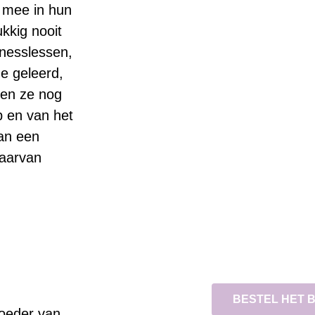
 mee in hun
kkig nooit
inesslessen,
e geleerd,
pen ze nog
p en van het
van een
daarvan
BESTEL HET 
moeder van