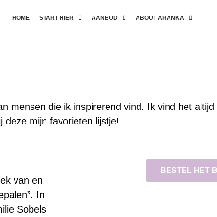
HOME
START HIER
AANBOD
ABOUT ARANKA
van mensen die ik inspirerend vind. Ik vind het altij
deze mijn favorieten lijstje!
BESTEL HET 
oek van en
epalen”. In
lie Sobels