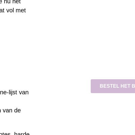
e nu net
at vol met
BESTEL HET 
e-lijst van
n van de
otes, harde