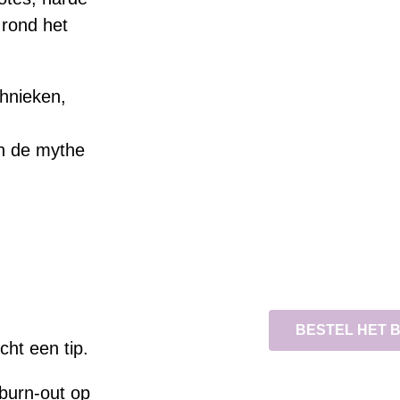
 rond het
chnieken,
en de mythe
BESTEL HET 
cht een tip.
 burn-out op