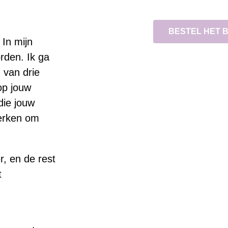
BESTEL HET 
 In mijn
rden. Ik ga
 van drie
op jouw
die jouw
werken om
, en de rest
t