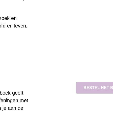
zoek en
fd en leven,
BESTEL HET 
 boek geeft
efeningen met
 je aan de