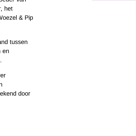
, het
Woezel & Pip
and tussen
n en
.
er
n
tekend door