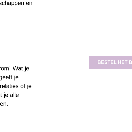
ndschappen en
BESTEL HET 
arom! Wat je
geeft je
elaties of je
 je alle
gen.