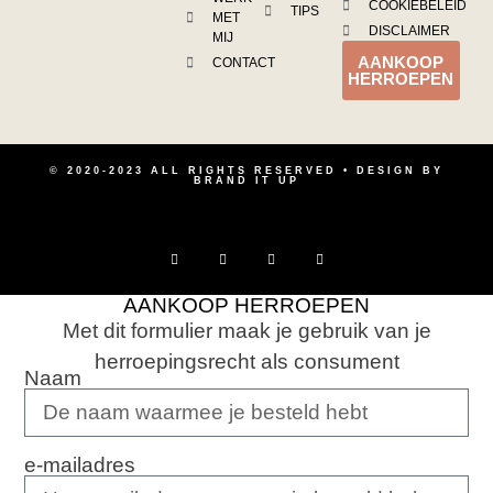
COOKIEBELEID
TIPS
MET
DISCLAIMER
MIJ
AANKOOP
CONTACT
HERROEPEN
© 2020-2023 ALL RIGHTS RESERVED • DESIGN BY
BRAND IT UP
AANKOOP HERROEPEN
Met dit formulier maak je gebruik van je
herroepingsrecht als consument
Naam
e-mailadres