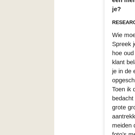
een mer
je?
RESEAR
Wie moe
Spreek 
hoe oud 
klant bel
je in de 
opgesch
Toen ik
bedacht 
grote g
aantrekk
meiden 
foto’s m