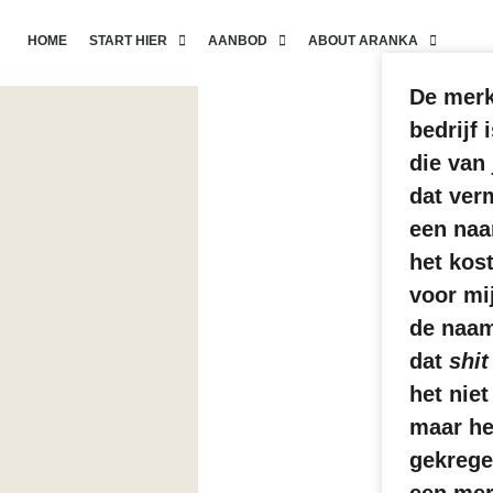
HOME
START HIER
AANBOD
ABOUT ARANKA
De merk
bedrijf 
die van 
dat ver
een naa
het kost
voor mi
de naam
dat
shit
het niet
maar he
gekrege