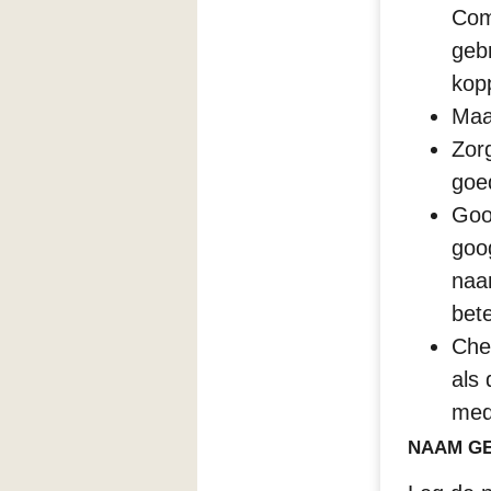
Com
geb
kop
Maa
Zor
goed
Goo
goog
naam
bete
Che
als
med
NAAM G