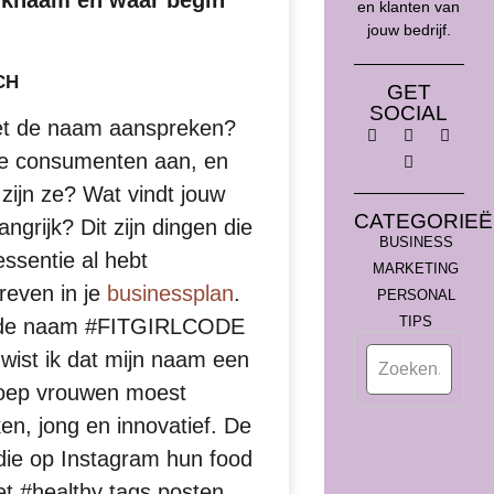
knaam en waar begin
en klanten van
jouw bedrijf.
CH
GET
SOCIAL
t de naam aanspreken?
je consumenten aan, en
zijn ze? Wat vindt jouw
CATEGORIEË
angrijk? Dit zijn dingen die
BUSINESS
essentie al hebt
MARKETING
reven in je
businessplan
.
PERSONAL
TIPS
 de naam #FITGIRLCODE
wist ik dat mijn naam een
roep vrouwen moest
en, jong en innovatief. De
die op Instagram hun food
et #healthy tags posten.