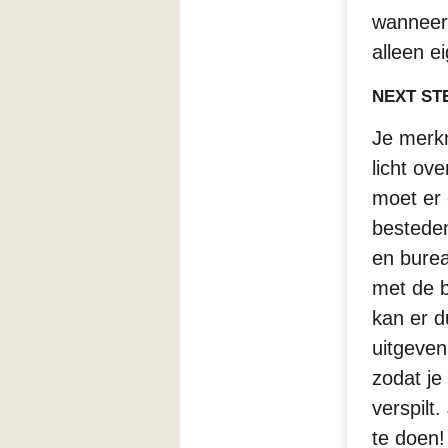
wanneer 
alleen e
NEXT STE
Je merkn
licht ov
moet er
besteden
en burea
met de b
kan er d
uitgeven
zodat je 
verspilt
te doen!