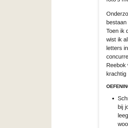
Onderzo
bestaan 
Toen ik
wist ik a
letters 
concurr
Reebok w
krachtig 
OEFENIN
Sch
bij
leeg
woo