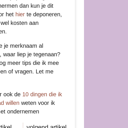
ermen dan kun je dit
or het
hier
te deponeren,
n wel kosten aan
en.
e je merknaam al
 waar liep je tegenaan?
og meer tips die ik mee
en of vragen. Let me
r ook de
10 dingen die ik
d willen
weten voor ik
et ondernemen
tikel
volgend artikel