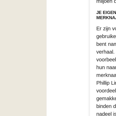
miljoen 
JE EIGE
MERKNA
Er zijn 
gebruike
bent nam
verhaal. 
voorbee
hun naa
merknaa
Phillip 
voordeel
gemakke
binden 
nadeel i