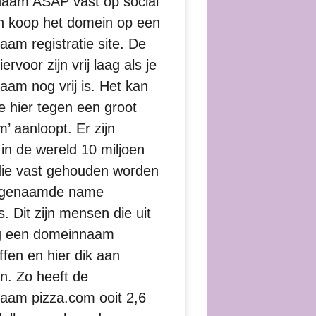
naam ASAP vast op social
n koop het domein op een
am registratie site. De
ervoor zijn vrij laag als je
am nog vrij is. Het kan
 je hier tegen een groot
m’ aanloopt. Er zijn
 in de wereld 10 miljoen
ie vast gehouden worden
 genaamde name
s. Dit zijn mensen die uit
g een domeinnaam
fen en hier dik aan
n. Zo heeft de
aam pizza.com ooit 2,6