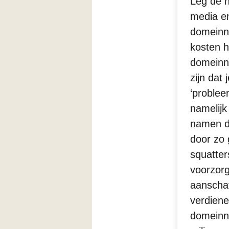
Leg de 
media e
domeinna
kosten hi
domeinna
zijn dat
‘problee
namelijk
namen d
door zo
squatter
voorzor
aanschaf
verdiene
domeinn