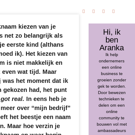
naam kiezen van je
Hi, ik
is net zo belangrijk als
ben
je eerste kind (althans
Aranka
moed ik). Het kiezen van
Ik help
ondernemers
m is niet makkelijk en
een online
 even wat tijd. Maar
business te
groeien zonder
j was het moment dat ik
gek te worden.
 gekozen had, het punt
Door bewezen
 got real.
In eens heb je
technieken te
delen om een
 meer over “mijn bedrijf”
online
eft het beestje een naam
community te
bouwen vol met
n. Maar hoe verzin je
ambassadeurs