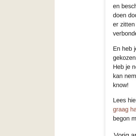
en besch
doen do
er zitte
verbond
En heb j
gekozen,
Heb je n
kan nem
know!
Lees hie
graag ha
begon m
Vorig ar