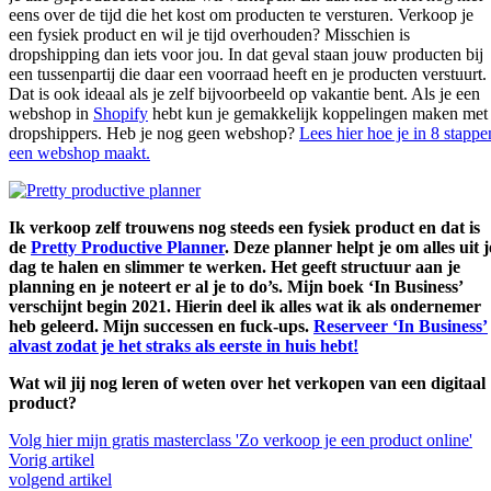
eens over de tijd die het kost om producten te versturen. Verkoop je
een fysiek product en wil je tijd overhouden? Misschien is
dropshipping dan iets voor jou. In dat geval staan jouw producten bij
een tussenpartij die daar een voorraad heeft en je producten verstuurt.
Dat is ook ideaal als je zelf bijvoorbeeld op vakantie bent. Als je een
webshop in
Shopify
hebt kun je gemakkelijk koppelingen maken met
dropshippers. Heb je nog geen webshop?
Lees hier hoe je in 8 stappe
een webshop maakt.
Ik verkoop zelf trouwens nog steeds een fysiek product en dat is
de
Pretty Productive Planner
. Deze planner helpt je om alles uit j
dag te halen en slimmer te werken. Het geeft structuur aan je
planning en je noteert er al je to do’s. Mijn boek ‘In Business’
verschijnt begin 2021. Hierin deel ik alles wat ik als ondernemer
heb geleerd. Mijn successen en fuck-ups.
Reserveer ‘In Business’
alvast zodat je het straks als eerste in huis hebt!
Wat wil jij nog leren of weten over het verkopen van een digitaal
product?
Volg hier mijn gratis masterclass 'Zo verkoop je een product online'
Vorig artikel
volgend artikel