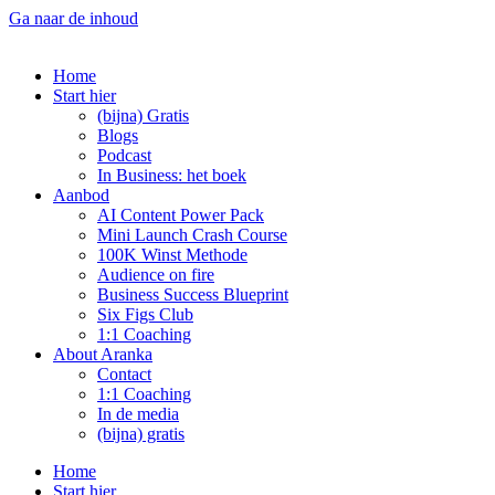
Ga naar de inhoud
Home
Start hier
(bijna) Gratis
Blogs
Podcast
In Business: het boek
Aanbod
AI Content Power Pack
Mini Launch Crash Course
100K Winst Methode
Audience on fire
Business Success Blueprint
Six Figs Club
1:1 Coaching
About Aranka
Contact
1:1 Coaching
In de media
(bijna) gratis
Home
Start hier