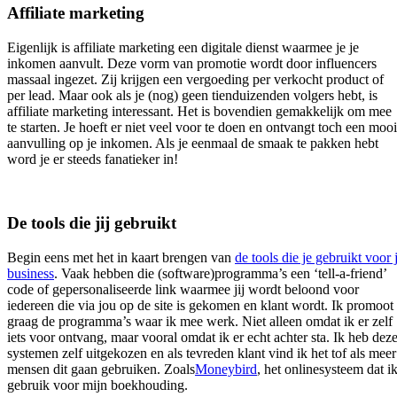
Affiliate marketing
Eigenlijk is affiliate marketing een digitale dienst waarmee je je
inkomen aanvult. Deze vorm van promotie wordt door influencers
massaal ingezet. Zij krijgen een vergoeding per verkocht product of
per lead. Maar ook als je (nog) geen tienduizenden volgers hebt, is
affiliate marketing interessant. Het is bovendien gemakkelijk om mee
te starten. Je hoeft er niet veel voor te doen en ontvangt toch een moo
aanvulling op je inkomen. Als je eenmaal de smaak te pakken hebt
word je er steeds fanatieker in!
De tools die jij gebruikt
Begin eens met het in kaart brengen van
de tools die je gebruikt voor 
business
. Vaak hebben die (software)programma’s een ‘tell-a-friend’
code of gepersonaliseerde link waarmee jij wordt beloond voor
iedereen die via jou op de site is gekomen en klant wordt. Ik promoot
graag de programma’s waar ik mee werk. Niet alleen omdat ik er zelf
iets voor ontvang, maar vooral omdat ik er echt achter sta. Ik heb dez
systemen zelf uitgekozen en als tevreden klant vind ik het tof als meer
mensen dit gaan gebruiken. Zoals
Moneybird
, het onlinesysteem dat i
gebruik voor mijn boekhouding.