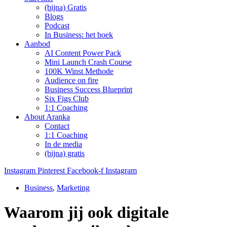
(bijna) Gratis
Blogs
Podcast
In Business: het boek
Aanbod
AI Content Power Pack
Mini Launch Crash Course
100K Winst Methode
Audience on fire
Business Success Blueprint
Six Figs Club
1:1 Coaching
About Aranka
Contact
1:1 Coaching
In de media
(bijna) gratis
Instagram
Pinterest
Facebook-f
Instagram
Business
,
Marketing
Waarom jij ook digitale